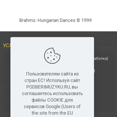
Brahms: Hungarian Dances © 1999
УСЛУГИ
(обработка)
ДОПОЛНИТЕЛЬНЫЕ УСЛУГИ
АНАЛИЗ МУЗЫКАЛЬНЫХ ТРЕКОВ
Пользователям сайта из
стран ЕС! Используя сайт
+
ВИДЕО+АУДИО
PODBERIMUZYKU.RU, вы
УСЛУГИ ЗВУКОЗАПИСИ
соглашаетесь использовать
файлы COOKIE для
(бесплатный)
АУДИО РЕДАКТОР
сервисов Google.(Users of
the site from the EU