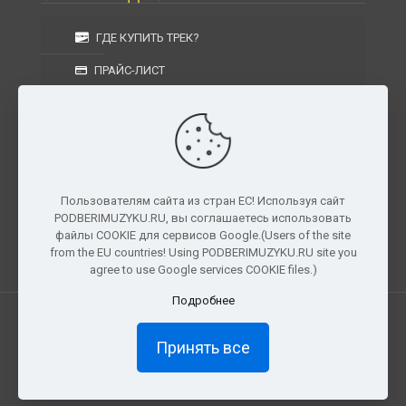
ГДЕ КУПИТЬ ТРЕК?
ПРАЙС-ЛИСТ
УСЛОВИЯ ИЗГОТОВЛЕНИЯ
УСЛОВИЯ ДОСТАВКИ
УСЛОВИЯ ВОЗВРАТА
Пользователям сайта из стран ЕС! Используя сайт
PODBERIMUZYKU.RU, вы соглашаетесь использовать
г. Москва, Московская область, Центральный
файлы COOKIE для сервисов Google.(Users of the site
федеральный округ, РФ, Россия
from the EU countries! Using PODBERIMUZYKU.RU site you
agree to use Google services COOKIE files.)
Подробнее
Все права защищены. © 2026
PODBERIMUZYKU.RU
Принять все