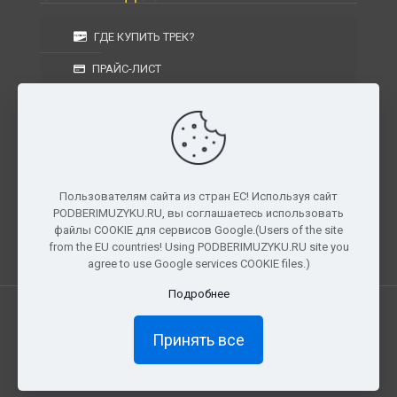
ГДЕ КУПИТЬ ТРЕК?
ПРАЙС-ЛИСТ
УСЛОВИЯ ИЗГОТОВЛЕНИЯ
УСЛОВИЯ ДОСТАВКИ
УСЛОВИЯ ВОЗВРАТА
Пользователям сайта из стран ЕС! Используя сайт
PODBERIMUZYKU.RU, вы соглашаетесь использовать
г. Москва, Московская область, Центральный
файлы COOKIE для сервисов Google.(Users of the site
федеральный округ, РФ, Россия
from the EU countries! Using PODBERIMUZYKU.RU site you
agree to use Google services COOKIE files.)
Подробнее
Все права защищены. © 2026
PODBERIMUZYKU.RU
Принять все