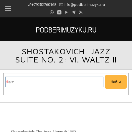
+79252760168
info@podberimuzyku.ru
SHOSTAKOVICH: JAZZ
SUITE NO. 2: VI. WALTZ II
Сейчас на сайте проводятся технические работы.
Благодарим за понимание и просим прощения за
временные неудобства!
Shostakovich: The Jazz Album ℗ 1992