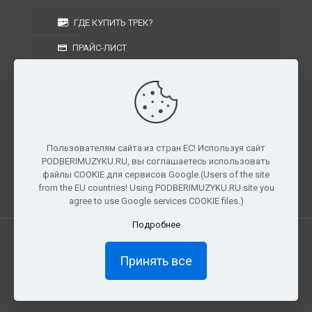
ГДЕ КУПИТЬ ТРЕК?
ПРАЙС-ЛИСТ
УСЛОВИЯ ИЗГОТОВЛЕНИЯ
УСЛОВИЯ ДОСТАВКИ
УСЛОВИЯ ВОЗВРАТА
Пользователям сайта из стран ЕС! Используя сайт
PODBERIMUZYKU.RU, вы соглашаетесь использовать
г. Москва, Московская область, Центральный
файлы COOKIE для сервисов Google.(Users of the site
федеральный округ, РФ, Россия
from the EU countries! Using PODBERIMUZYKU.RU site you
agree to use Google services COOKIE files.)
Подробнее
Все права защищены. © 2026
PODBERIMUZYKU.RU
Принять все