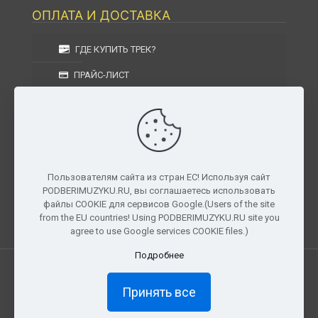
ОПЛАТА И ДОСТАВКА
ГДЕ КУПИТЬ ТРЕК?
ПРАЙС-ЛИСТ
УСЛОВИЯ ИЗГОТОВЛЕНИЯ
УСЛОВИЯ ДОСТАВКИ
УСЛОВИЯ ВОЗВРАТА
Пользователям сайта из стран ЕС! Используя сайт
PODBERIMUZYKU.RU, вы соглашаетесь использовать
г. Москва, Московская область, Центральный
файлы COOKIE для сервисов Google.(Users of the site
федеральный округ, РФ, Россия
from the EU countries! Using PODBERIMUZYKU.RU site you
agree to use Google services COOKIE files.)
Подробнее
Все права защищены. © 2026
PODBERIMUZYKU.RU
Принять все