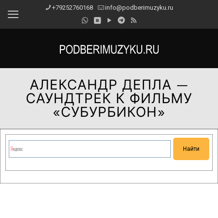
+79252760168
info@podberimuzyku.ru
АЛЕКСАНДР ДЕПЛА —
САУНДТРЕК К ФИЛЬМУ
«СУБУРБИКОН»
Сейчас на сайте проводятся технические работы.
Благодарим за понимание и просим прощения за
временные неудобства!