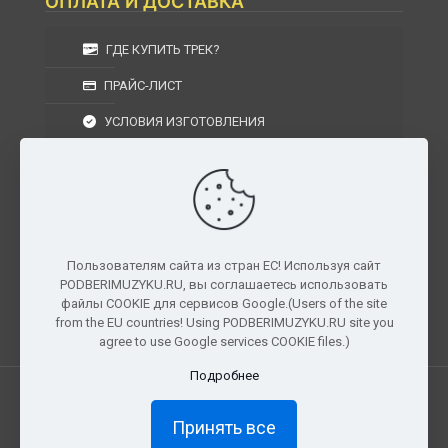
ОПЛАТА И ДОСТАВКА
ГДЕ КУПИТЬ ТРЕК?
ПРАЙС-ЛИСТ
УСЛОВИЯ ИЗГОТОВЛЕНИЯ
УСЛОВИЯ ДОСТАВКИ
УСЛОВИЯ ВОЗВРАТА
Пользователям сайта из стран ЕС! Используя сайт
PODBERIMUZYKU.RU, вы соглашаетесь использовать
г. Москва, Московская область, Центральный
файлы COOKIE для сервисов Google.(Users of the site
федеральный округ, РФ, Россия
from the EU countries! Using PODBERIMUZYKU.RU site you
agree to use Google services COOKIE files.)
Подробнее
Все права защищены. © 2026
PODBERIMUZYKU.RU
Принять все