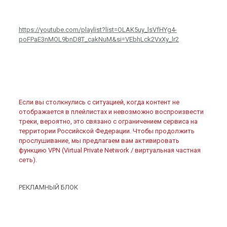
https://youtube.com/playlist?list=OLAK5uy_lsVfHYg4-
poFPaE3nMOL9bnD8T_cakNuM&si=VEbhLck2VxXy_lr2
Если вы столкнулись с ситуацией, когда контент не
отображается в плейлистах и невозможно воспроизвести
треки, вероятно, это связано с ограничением сервиса на
территории Российской Федерации. Чтобы продолжить
прослушивание, мы предлагаем вам активировать
функцию VPN (Virtual Private Network / виртуальная частная
сеть).
РЕКЛАМНЫЙ БЛОК