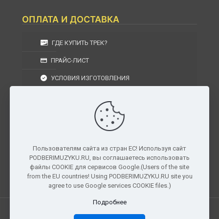
ОПЛАТА И ДОСТАВКА
ГДЕ КУПИТЬ ТРЕК?
ПРАЙС-ЛИСТ
УСЛОВИЯ ИЗГОТОВЛЕНИЯ
УСЛОВИЯ ДОСТАВКИ
УСЛОВИЯ ВОЗВРАТА
Пользователям сайта из стран ЕС! Используя сайт
PODBERIMUZYKU.RU, вы соглашаетесь использовать
г. Москва, Московская область, Центральный
файлы COOKIE для сервисов Google.(Users of the site
федеральный округ, РФ, Россия
from the EU countries! Using PODBERIMUZYKU.RU site you
agree to use Google services COOKIE files.)
Подробнее
Все права защищены. © 2026
PODBERIMUZYKU.RU