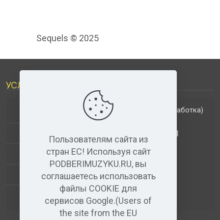
Sequels © 2025
УСЛУГИ
(обработка)
ДОПОЛНИТЕЛЬНЫЕ УСЛУГИ
АНАЛИЗ МУЗЫКАЛЬНЫХ ТРЕКОВ
Пользователям сайта из
стран ЕС! Используя сайт
+
ВИДЕО+АУДИО
PODBERIMUZYKU.RU, вы
УСЛУГИ ЗВУКОЗАПИСИ
соглашаетесь использовать
файлы COOKIE для
(бесплатный)
АУДИО РЕДАКТОР
сервисов Google.(Users of
the site from the EU