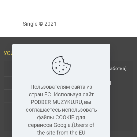
Single © 2021
УСЛУГИ
(обработка)
ДОПОЛНИТЕЛЬНЫЕ УСЛУГИ
АНАЛИЗ МУЗЫКАЛЬНЫХ ТРЕКОВ
Пользователям сайта из
стран ЕС! Используя сайт
+
ВИДЕО+АУДИО
PODBERIMUZYKU.RU, вы
УСЛУГИ ЗВУКОЗАПИСИ
соглашаетесь использовать
файлы COOKIE для
(бесплатный)
АУДИО РЕДАКТОР
сервисов Google.(Users of
the site from the EU