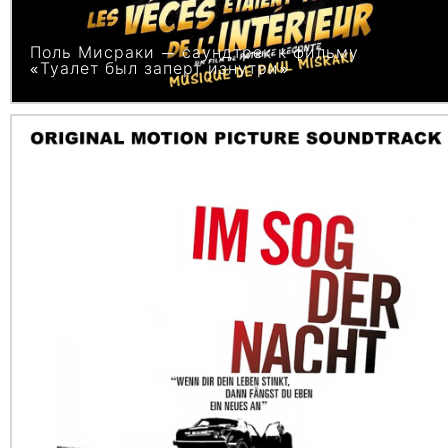
Поль Мисраки — саундтрек к фильму
«Туалет был заперт изнутри»