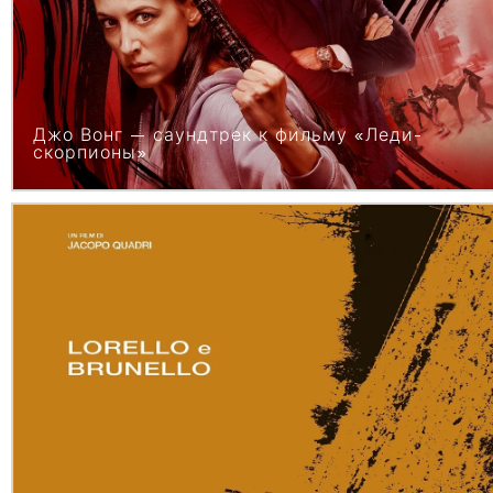
Джо Вонг — саундтрек к фильму «Леди-
скорпионы»