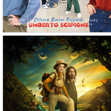
Умберто Скипионе — саундтрек к фильму
«Как заставить родителей поругаться»