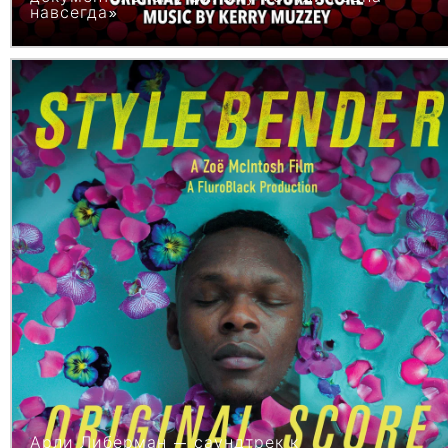
навсегда»
Арли Либерман — саундтрек к