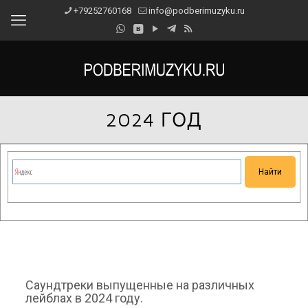
+79252760168
info@podberimuzyku.ru
2024 ГОД
Сейчас на сайте проводятся технические работы.
Благодарим за понимание и просим прощения за
временные неудобства!
Саундтреки выпущенные на различных
лейблах в 2024 году.