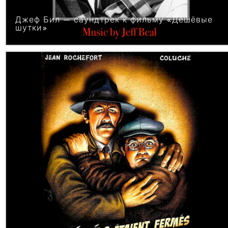
Джеф Бил — саундтрек к фильму «Дешёвые
шутки»