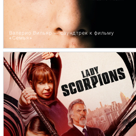
Валерио Вильяр — саундтрек к фильму
«Семья»