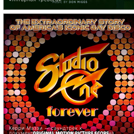
Керри Маззи — саундтрек к
документальному фильму «Студия одна