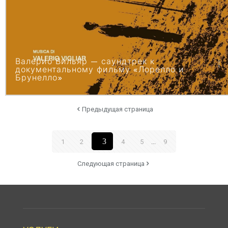
Валерио Вильяр — саундтрек к
документальному фильму «Лорелло и
Брунелло»
Предыдущая страница
3
1
2
4
5
...
9
Следующая страница