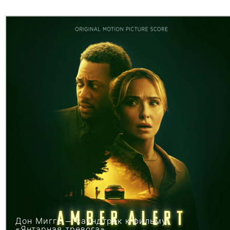
Дон Миггс — саундтрек к фильму
«Янтарная тревога»