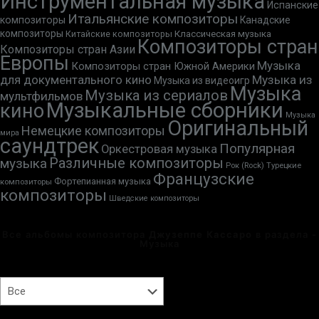
Инструментальная музыка
Испанские
Итальянские композиторы
композиторы
Канадские
композиторы
Китайские композиторы
Классическая музыка
Композиторы стран
Композиторы стран Азии
Европы
Музыка
Композиторы стран Южной Америки
для документального кино
Музыка из
Музыка из видеоигр
Музыка
Музыка из сериалов
мультфильмов
Музыкальные сборники
кино
Музыка
Оригинальный
Немецкие композиторы
мира
саундтрек
Популярная
Оркестровая музыка
Различные композиторы
музыка
Рок (Rock)
Турецкие
Французские
Фортепианная музыка
композиторы
композиторы
Шведские композиторы
Все альбомы композитора
Джузеппе Кассаро
в раздела -
Музыка